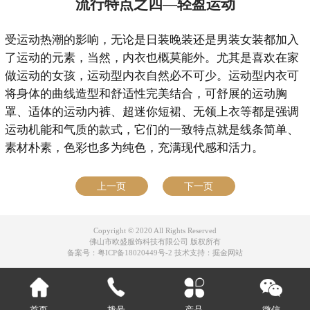
流行特点之四—轻盈运动
受运动热潮的影响，无论是日装晚装还是男装女装都加入
了运动的元素，当然，内衣也概莫能外。尤其是喜欢在家
做运动的女孩，运动型内衣自然必不可少。运动型内衣可
将身体的曲线造型和舒适性完美结合，可舒展的运动胸
罩、适体的运动内裤、超迷你短裙、无领上衣等都是强调
运动机能和气质的款式，它们的一致特点就是线条简单、
素材朴素，色彩也多为纯色，充满现代感和活力。
上一页
下一页
Copyright © 2020 All Rights Reserved
佛山市欧盛服饰科技有限公司 版权所有
备案号：粤ICP备18020449号-2
技术支持：
掘金网站
首页
拨号
产品
微信